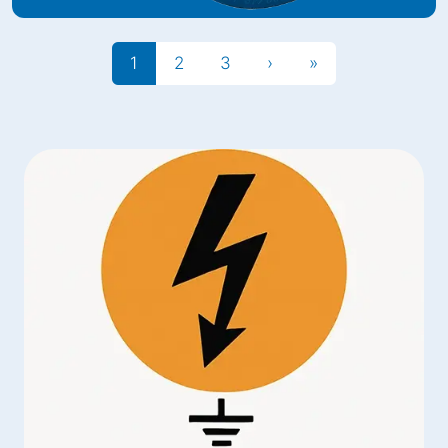
1
2
3
›
»