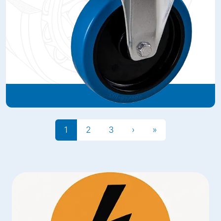
1
2
3
›
»