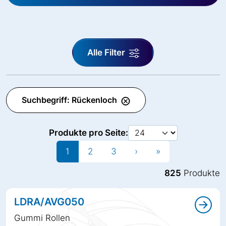
Alle Filter
Suchbegriff: Rückenloch
Produkte pro Seite:
1
2
3
›
»
825
Produkte
LDRA/AVG050
Gummi Rollen