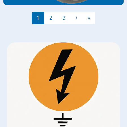
1
2
3
›
»