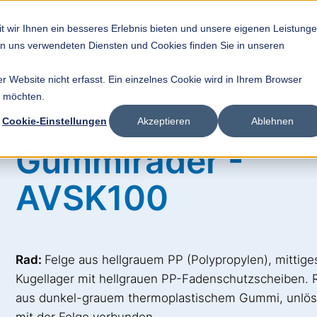
t wir Ihnen ein besseres Erlebnis bieten und unsere eigenen Leistung
rdertechnik
Individual-Lösungen
Technik-FAQ
Unter
von uns verwendeten Diensten und Cookies finden Sie in unseren
 Website nicht erfasst. Ein einzelnes Cookie wird in Ihrem Browser
n möchten.
Cookie-Einstellungen
Akzeptieren
Ablehnen
Gummiräder -
AVSK100
Rad:
Felge aus hellgrauem PP (Polypropylen), mittige
Kugellager mit hellgrauen PP-Fadenschutzscheiben. 
aus dunkel-grauem thermoplastischem Gummi, unlös
mit der Felge verbunden.