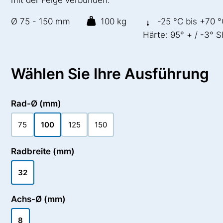
Ø 75 - 150 mm
100 kg
-25 °C bis +70 
Härte: 95° + / -3° 
Wählen Sie Ihre Ausführung
Rad-Ø (mm)
75
100
125
150
Radbreite (mm)
32
Achs-Ø (mm)
8