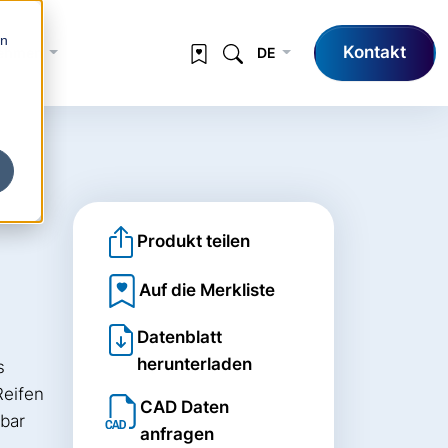
en
Kontakt
nehmen
DE
Produkt teilen
Auf die Merkliste
Datenblatt
herunterladen
s
Reifen
CAD Daten
bar
anfragen