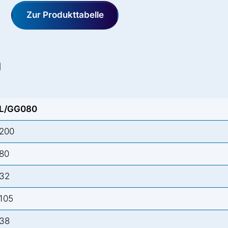
Zur Produkttabelle
n
L/GG080
200
80
32
105
38