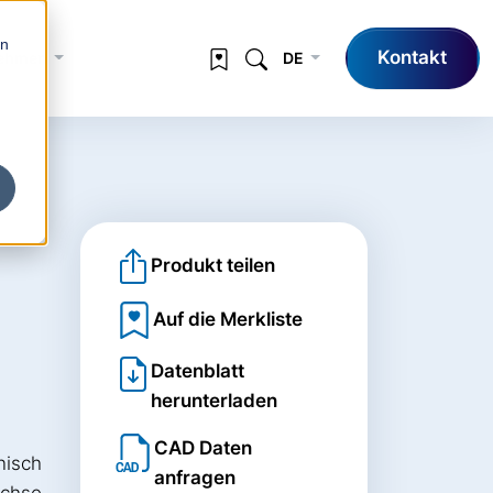
en
Kontakt
nehmen
DE
Produkt teilen
Auf die Merkliste
Datenblatt
herunterladen
CAD Daten
nisch
anfragen
achse