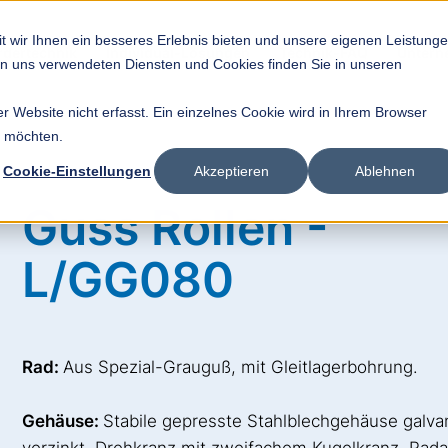
t wir Ihnen ein besseres Erlebnis bieten und unsere eigenen Leistung
rdertechnik
Individual-Lösungen
Technik-FAQ
Unter
von uns verwendeten Diensten und Cookies finden Sie in unseren
 Website nicht erfasst. Ein einzelnes Cookie wird in Ihrem Browser
n möchten.
Cookie-Einstellungen
Akzeptieren
Ablehnen
Guss Rollen -
L/GG080
Rad:
Aus Spezial-Grauguß, mit Gleitlagerbohrung.
Gehäuse:
Stabile gepresste Stahlblechgehäuse galva
verzinkt. Drehkranz mit zweifachem Kugelkranz, Rad