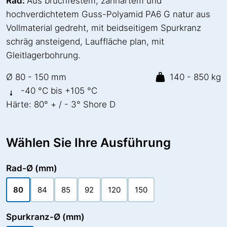
Rad:
Aus bruchfestem, zähhartem und
hochverdichtetem Guss-Polyamid PA6 G natur aus
Vollmaterial gedreht, mit beidseitigem Spurkranz
schräg ansteigend, Lauffläche plan, mit
Gleitlagerbohrung.
Ø 80 - 150 mm
140 - 850 kg
-40 °C bis +105 °C
Härte: 80° + / - 3° Shore D
Wählen Sie Ihre Ausführung
Rad-Ø (mm)
80
84
85
92
120
150
Spurkranz-Ø (mm)