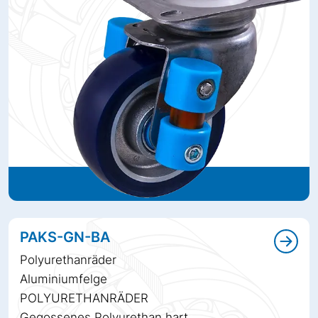
PAKS-GN-BA
Polyurethanräder
Aluminiumfelge
POLYURETHANRÄDER
Gegossenes Polyurethan hart