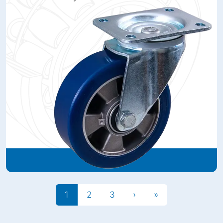
1
2
3
›
»